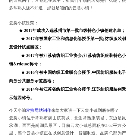
的话就两个，常熟也在其中，那我们小镇的名称是什么呢，很
多常熟人还不知道，那就是咱们的云裳小镇！
云裳小镇殊荣：
★ 2017年成功入选苏州市第一批市级特色小镇创建名单；
★ 2017年被国家工业和信息化部授予第一批;纺织服装创
意设计试点园区；
★ 2017年被江苏省纺织工业协会;江苏省纺织服装特色小
镇&rdquo;称号；
★ 2016年被中国纺织工业联合会授予;中国纺织服装电子
商务公共服务示范基地；
★ 2014年被江苏省纺织工业协会授予;江苏纺织服装创意
示范园称号。
今天小编
常熟网站制作
来给大家讲一下云裳小镇到底在哪？
云裳小镇位于常熟市虞山镇莫城，北边常熟服装城，东边是昆
承湖，西面是尚湖风景区，目前云裳小镇总面积在3.62平方公
里，整个云裳小镇正在以创意设计、智能制造、品牌总部为产