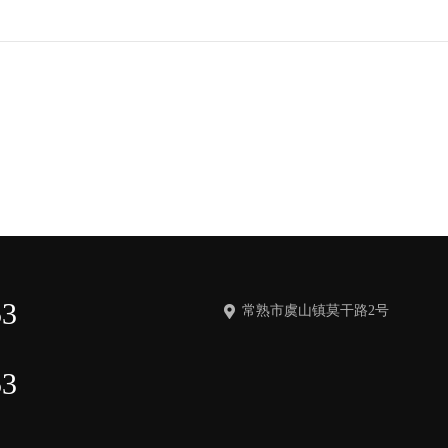
（be
工信
在规
的网
用户
提交
53
常熟市虞山镇莫干路2号
53