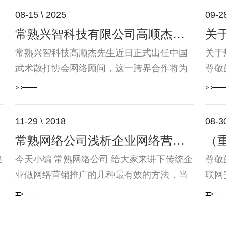
08-15 \ 2025
09-2
常熟兴智科技有限公司高顺杰出任中国武术散打协会网络顾问
常熟兴智科技高顺杰先生近日正式出任中国
关于
武术散打协会网络顾问，这一跨界合作将为
尊敬
传统武术的数字化转型注入强劲动力。作为
求，
互联网领域的资深人员，高顺杰深耕网络营
业按
销十三载，曾助力多家传统企业实现业绩倍
办法
11-29 \ 2018
08-3
增。特别是在搜索引擎优化运营和大数据分
求，
常熟网络公司浅析企业网络营销的几个最有效的方法
析方面，在业内广受推崇。这些实打实的成
部的
功案例，正是武术协会选择与其合作的...
号）
集
今天小编 常熟网络公司 给大家来讲下传统企
尊敬
业做网络营销推广的几种最有效的方法，当
联网
然以下的这些观点，也只是小编通过这7年的
令）
积累，在网站建设，网站推广，网络整合营
公安
销方面的总结下来...
日内