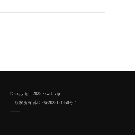
ian.gov.cn）进行公安备案，之前已通过
部备案的网站用户须前往平台备案，若
定时间内未完成公安备案，将会影响您
站正常访问。 请通过工信部网站备案的
及时在公安机关互联网站安全服务平台
网站相关资料...
© Copyright 2025 xzweb.vip
版权所有
苏ICP备2025181450号-1
本站关键词：
常熟网站制作
常熟外贸网站设计
常熟豆包推广
常熟网络公司