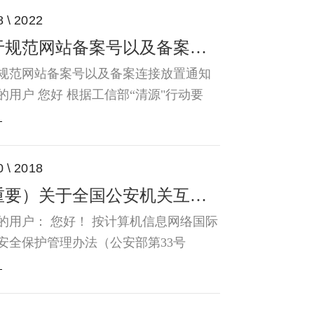
8 \ 2022
关于规范网站备案号以及备案连接放置通知
规范网站备案号以及备案连接放置通知
的用户 您好 根据工信部“清源"行动要
接通信管理局通知，要求各接入服务企
照《非经营性互联网信息服务备案管理
》（信息产业部令第33号）第十三条要
0 \ 2018
全面清查已备案网站，对于未在主页底
（重要）关于全国公安机关互联网安全管理服务平台备案通知
中央位置标明其备案编号（网站备案
、备案编号未按...
的用户： 您好！ 按计算机信息网络国际
安全保护管理办法（公安部第33号
，为了加强对网站信息安全的管理，接
机关通知，通过工信部备案的网站三十
须在公安机关互联网站安全服务平台