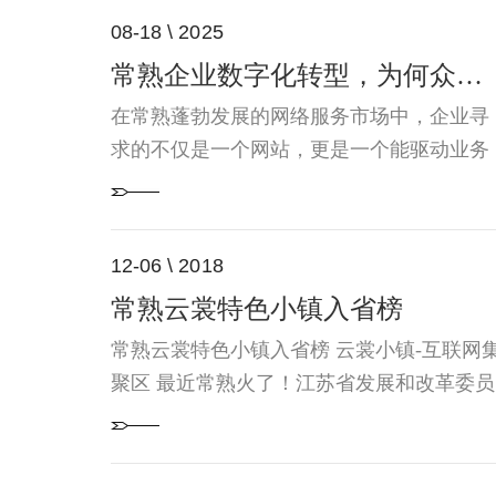
08-18 \ 2025
常熟企业数字化转型，为何众多客户选择兴智科技网络公司？拥有13年设计师经验匠心打造价值网站
在常熟蓬勃发展的网络服务市场中，企业寻
求的不仅是一个网站，更是一个能驱动业务
增长、传递品牌价值的数字化引擎。历经市
场淬炼，常熟兴智科技有限公司凭借深厚的
经验沉淀、专业的能力、持续创新的服务理
12-06 \ 2018
念与可靠的技术保障，已然成为本地企业值
常熟云裳特色小镇入省榜
得信赖的数字化合作伙伴。深厚经验筑基，
专业洞察引领行业前瞻兴...
常熟云裳特色小镇入省榜 云裳小镇-互联网
聚区 最近常熟火了！江苏省发展和改革委员
会发布了第二批省级特色小镇的创建名单，
总共有三十一个特色小镇入选，苏州地区的
话就两个，常熟也...