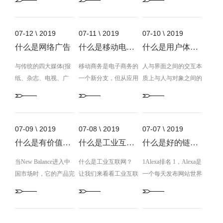
论。参会权威专家广泛
搜索公布《百度热搜·
计，在其中前脸二颗毫
有关产业发展趋势稳定
批量生产过程。2021年
指导，江苏省互联网协
认为：一是元宇宙是一
元宇宙观测报告》（下
米波雷达恰当地结合在
稳步发展。公司经营收
6月，集度CEO夏一平
会主办的2021（第九
种最新的互联网互动方
称“汇报”），根据搜索
了汽车引擎盖上，而汽
入和利润总额维持较快
接纳访谈时曾表明，该
届）江苏互联网大会将
07-12 \ 2019
07-11 \ 2019
07-10 \ 2019
式，将产生对外开放合
互联网大数据洞悉这一
车车门则选用了造型设
提高；网络平台服务项
企业将于三季度运行第
于南京举行。大会
什么是网络广告
什么是移动电子商务技术？
什么是用户体验设计器？
作的...
火爆风频身后的热议话
计别...
目和数据业务完成迅速
一轮股权融...
以“赋能新发展 数绘新
题与销售市场兴趣爱
与传统的四大媒体(报
发展趋势，信息内容业
移动商务是电子商务的
江苏”为主题，邀请院
人与界面之间的交互本
好。汇报强调：“元宇
纸、杂志、电视、广
务收入较快提高；多省
一个新分支，但从应用
士专家、高校学者、互
质上与人与对象之间的
宙”搜索关心在9月迈入
播)广告和最近流行的
区维持提高趋势。一整
的角度来看，它的发展
联网行业及产业领军企
交互没有太大区别，但
爆发式提高，近30天人
户外广告相比，网络广
体运作状况互联网技术
是有线电子商务的融合
业家，围绕前沿技术、
机器更智能，可以通过
气环比升高466%，“元
告具有独特的优势。常
经营收入维持较快提高
与发展，是电子商务发
协同创新、网联万物等
界面不断地向用户提供
宇宙是啥”坐落于热搜
熟网站制作网站制作需
趋势。据快讯统计显
展的一种新形式。常熟
共话江苏互联网行业发
反馈(例如，单击按
07-09 \ 2019
07-08 \ 2019
07-07 \ 2019
榜话题讨论第一；比...
要网站虚拟空间、域名
示，2021...
网站制作网站制作需要
展态势与热点，助力江
钮)。常熟网站制作网
什么是有价值的内容？
什么是工业互联网？这是行业，不是互联网。
什么是好的链接？
以及动态网站的数据库
网站虚拟空间、域名以
苏经济社...
站制作需要网站虚拟空
这三个最基本的条件。
当New Balance进入中
及动态网站的数据库这
什么是工业互联网？
间、域名以及动态网站
1Alexa排名 1，Alexa是
网站虚拟空间是用来存
国市场时，它的产品完
三个最基本的条件。网
让我们来看看工业互联
的数据库这三个最基本
一个每天发布网站世界
放网站文件，如：图片
全依靠代理商销售，该
站虚拟空间是用来存放
网在当前的通用定义中
的条件。网站虚拟空间
排名的网站。根据这些
信息，html文件，php
品牌的中文名称是
网站文件，如：图片信
指的是什么。 如果消
是用来存放网站文件，
数据，对世界各地的所
文件等，相当于一个硬
Newbaron。常熟网站
息，html文件，php文
费者互联网致力于个人
如：图片信息，html文
有网站进行排名。目
盘空间，域名即指访问
制作网站制作需要网站
件等，相当于一个硬盘
消费者的虚拟化，是眼
件，php文件等，相当
前，它被公认为最权威