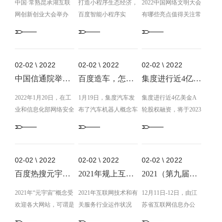
中国·常熟昆承湖互联
打造小程序生态经济，
2022中国网络文明大会
网创新创业大会举办
百度智能小程序实
有哪些亮点值得关注常
2022.10.29第七届中国·
现“再进化”常熟百度推
熟百创网络公司
常熟昆承湖互联网创新
广|9月23日，·在百度移
讯|2022中国网络文明
创业大会暨 快shou 视
动生态会议上，作为百
大会有哪些亮点值得关
频第一届常熟市直播节
度移动生态的三大支柱
注呢？在8月28日，将
02-02 \ 2022
02-02 \ 2022
02-02 \ 2022
主题活动举办，将进一
之一，百度智能小程序
在天津国家会展中心举
中国信通院举行元宇宙安全性研讨会，阿里、腾讯、百度搜索等企业参与
百度造车，怎样跟時间追逐赛？
集度进行近4亿美金A轮股权融资，将于2023年批量生产交货车辆
步提升常熟市电子商务
宣布，使各行业开发商
行2022年中国网络文明
企业竞争能力，促进本
2022年1月20日，在工
提高数字管理能力，与
1月19日，集度汽车发
大会。本次2022中国网
集度进行近4亿美金A
地电子商务产业高质量
业和信息化部网络安全
合作伙伴共同抓住移动
布了汽车机器人概念车
络文明大会的主办方
轮股权融资，将于2023
发展的。2022年度县市
管理局具体指导下，中
互联网的新机遇。百度
的一部分设计产品款
为：中央网信办、中央
年批量生产交货车辆1
电商竞争力百强榜单显
国信息通信研究院安全
集团高级副总裁，百度
式。据统计，这款概念
文明办、中共天津市
月26日，百度搜索集团
示，常熟电商竞争力江
研究所机构举办元宇宙
移动生态工作组(MEG)
车图片将于2021年4月
委、天津市人民政府，
旗下汽车集团集度公
苏省排名第一、全国第
安全性研讨会。研讨会
总经理何俊杰表示，百
北京汽车展上现身，而
承办方：中国网络社会
布，顺利完成近4亿美
02-02 \ 2022
02-02 \ 2022
02-02 \ 2022
六。今天我们要给大
紧紧围绕元宇宙发展趋
度将打造更加开放、多
其批量生产版车系则将
组织联合会和天津市委
金的A轮股权融资，这
百度热搜元宇宙观察汇报：元宇宙受欢迎各大网站，人气升高466%
2021年规上互联网公司进行经营收入1.55万亿同比增加21.2%
2021（第九届）江苏互联网大会11日开幕
家...
势现状分析和发展趋
元...
于2023年发售交货。从
网信办。此次...
轮募资由百度搜索和战
向，元宇宙产生的关键
2021年“元宇宙”概念受
集度汽车发布的概念跑
2021年互联网技术和有
略伙伴吉利一同加持。
12月11日-12日，由江
安全隐患和管控考验等
欢迎各大网站，可谓是
车的消息看来，新汽车
关服务行业运作状况
股权融资进行后，集度
苏省互联网信息办公
话题开展了进一步的讨
聚势。9月15日，百度
有着十分霸气的造型设
2021年，互联网技术和
将不断加速产品研发与
室、江苏省通信管理局