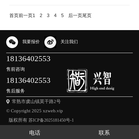
网站的地址。动态网站
虚拟空间、域名以及动
空间，域名即指访问网
球经济和交通经济，那
于一个硬盘空间，域名
的网站排名系统。 根
的数据库用来存会员信
态网站的数据库这三个
站的地址。动态网站的
么工业互联网致力于企
即指访问网站的地址。
据Alexa的说法，排名
首页
前一页
1
2
3
4
5
后一页
尾页
息以及动态页面所用到
最基本的条件。网站虚
数据库用来存会员信息
业的虚拟化，就是价值
动态网站的数据库用来
越高，流量就越高。而
的数据表，这里的网站
拟空间是用来存放网站
以及动态页面所用到的
经济。消费者上网，以
存会员信息以及动态页
网站流量高，则代表用
数据并非网站的html文
文件，如：图片信息，
数据表，这里的网站数
满足个人用户在互联网
面所用到的数据表，这
户喜欢这个网站。而且
我要报价
关注我们
件、图像信息等，指...
html文件，php文件
据并非网站的...
上的消费需求。工业互
里的网站数据并非...
用户喜欢这个网站，搜
等，相当于一个硬盘空
联网不同于消费互联
索引擎也会喜欢。这样
18136402553
间，域名即指访问网站
网，一般是指以生产者
的网站往往是高质量的
的地址。动态网站的数
为服务对象(用户)，以
网站。 所以当我们交
售前咨询
据库用来存会员信息以
生产活动为应用场景的
换友情链接时，第一个
18136402553
及动态页面所用到的数
互联网应用。体现在互
索引是Alexa排名，从
据表，这里的网站数据
联网上对生产、交易、
理论上讲，彼此网站的
售后服务
并非网站的html文件、
融资、流通等方面的改
Alexa排名越高越好，
常熟市虞山镇莫干路2号
图像信息等，指的是如
造、升级、节能...
至少不会比我们低多
© Copyright 2025 xzweb.vip
网站访客...
少。...
版权所有
苏ICP备2025181450号-1
本站关键词：
常熟网站制作
常熟外贸网站设计
常熟豆包推广
常熟网络公司
电话
联系