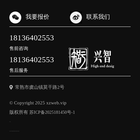
我要报价
联系我们
18136402553
售前咨询
18136402553
售后服务
常熟市虞山镇莫干路2号
© Copyright 2025 xzweb.vip
版权所有
苏ICP备2025181450号-1
友情链接：
本站关键词：
常熟网站制作
常熟外贸网站设计
常熟豆包推广
常熟网络公司